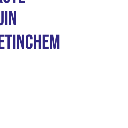
uin
etinchem