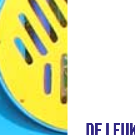
De leu