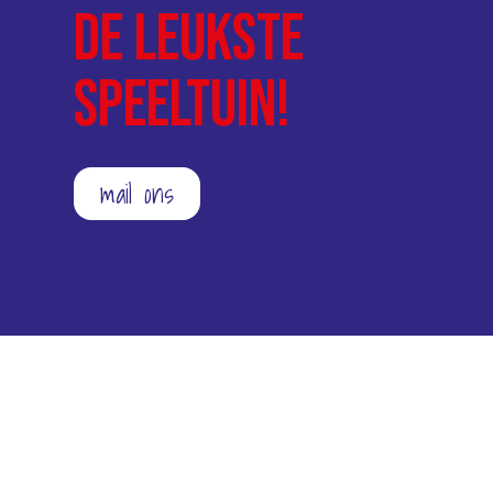
de leukste
speeltuin!
mail ons