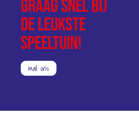
graag snel bij
de leukste
speeltuin!
mail ons