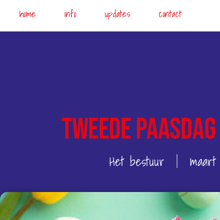
home
info
updates
contact
Tweede Paasdag
Het bestuur
maart 