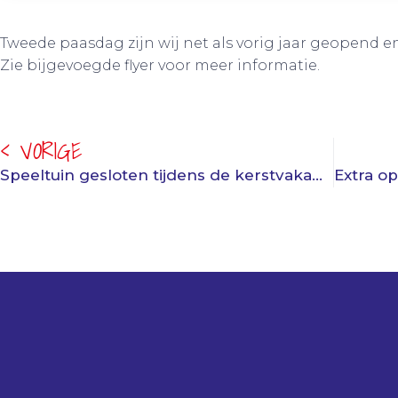
Tweede paasdag zijn wij net als vorig jaar geopend en
Zie bijgevoegde flyer voor meer informatie.
< VORIGE
Speeltuin gesloten tijdens de kerstvakantie